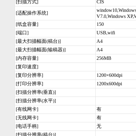
[扫描方式]
CIS
window10,Wind
[适配操作系统]
V7.0,Windows XP,
[纸盒容量]
150
[端口]
USB,wifi
[最大扫描幅面(稿台)]
A4
[最大扫描幅面(输稿器)]
A4
[内存容量]
256MB
[复印速度]
[复印分辨率]
1200×600dpi
[打印分辨率]
1200x600dpi
[扫描分辨率(垂直)]
[扫描分辨率(水平)]
[有线网卡]
有
[无线网卡]
有
[电话手柄]
无
[扫描分辨率(稿台)]